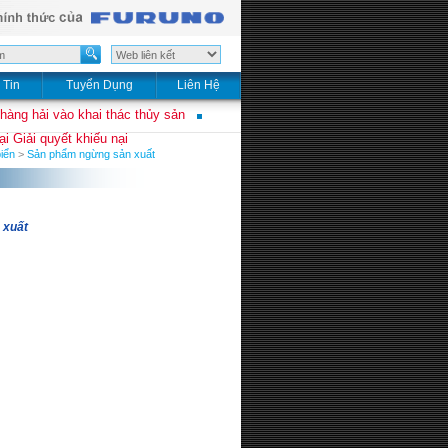
 Tin
Tuyển Dụng
Liên Hệ
 hàng hải vào khai thác thủy sản
i Giải quyết khiếu nại
iển
>
Sản phẩm ngừng sản xuất
 xuất