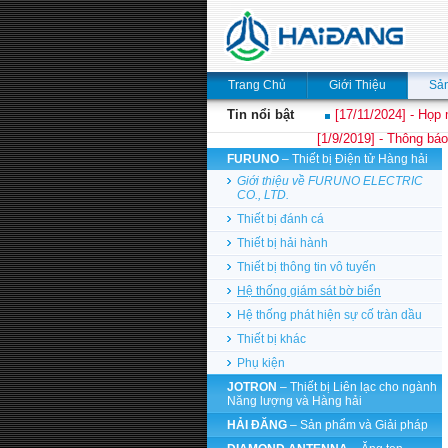
Trang Chủ
Giới Thiệu
Sả
Tin nổi bật
[17/11/2024] - Họp 
[1/9/2019] - Thông báo
FURUNO
– Thiết bị Điện tử Hàng hải
Giới thiệu về FURUNO ELECTRIC
CO., LTD.
Thiết bị đánh cá
Thiết bị hải hành
Thiết bị thông tin vô tuyến
Hệ thống giám sát bờ biển
Hệ thống phát hiện sự cố tràn dầu
Thiết bị khác
Phụ kiện
JOTRON
– Thiết bị Liên lạc cho ngành
Năng lượng và Hàng hải
HẢI ĐĂNG
– Sản phẩm và Giải pháp