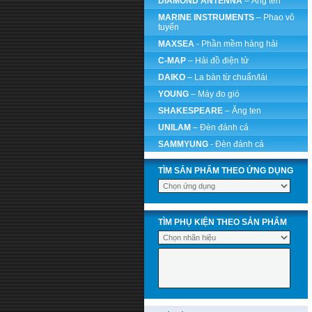
DIAMOND ANTENNA
– Ăng ten
MARINE INSTRUMENTS
– Phao vô
tuyến
MAXSEA
- Phần mềm hàng hải
C-MAP
– Hải đồ điện tử
DAIKO
– La bàn từ chuẩn/lái
YOUNG
– Máy đo gió
SHAKESPEARE
– Ăng ten
UNILAM
– Đèn đánh cá
SAMMYUNG
- Đèn đánh cá
TÌM SẢN PHẨM THEO ỨNG DỤNG
TÌM PHỤ KIỆN THEO SẢN PHẨM