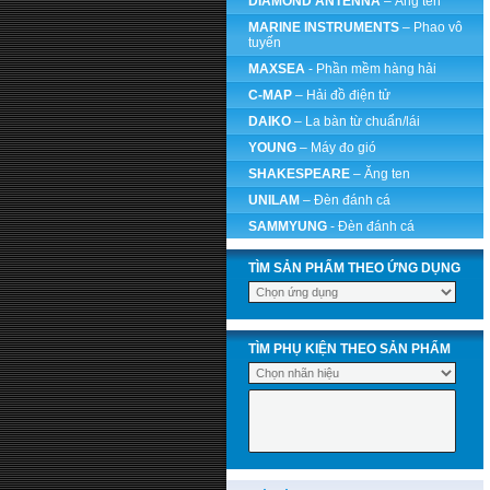
DIAMOND ANTENNA
– Ăng ten
MARINE INSTRUMENTS
– Phao vô
tuyến
MAXSEA
- Phần mềm hàng hải
C-MAP
– Hải đồ điện tử
DAIKO
– La bàn từ chuẩn/lái
YOUNG
– Máy đo gió
SHAKESPEARE
– Ăng ten
UNILAM
– Đèn đánh cá
SAMMYUNG
- Đèn đánh cá
TÌM SẢN PHẨM THEO ỨNG DỤNG
TÌM PHỤ KIỆN THEO SẢN PHẨM