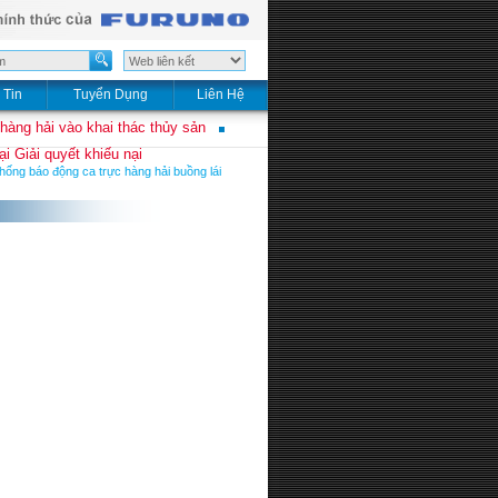
 Tin
Tuyển Dụng
Liên Hệ
 hàng hải vào khai thác thủy sản
i Giải quyết khiếu nại
hống báo động ca trực hàng hải buồng lái