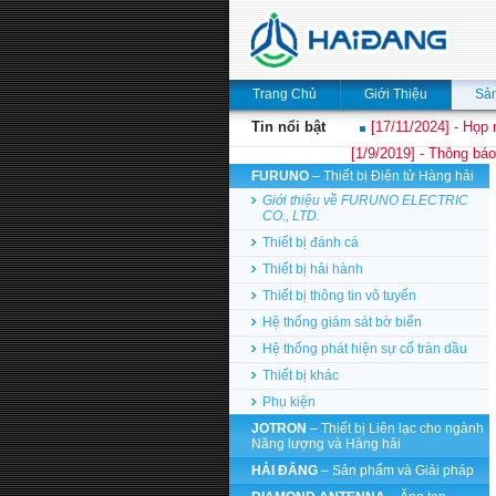
Trang Chủ
Giới Thiệu
Sả
Tin nổi bật
[17/11/2024] - Họp 
[1/9/2019] - Thông báo
FURUNO
– Thiết bị Điện tử Hàng hải
Giới thiệu về FURUNO ELECTRIC
CO., LTD.
Thiết bị đánh cá
Thiết bị hải hành
Thiết bị thông tin vô tuyến
Hệ thống giám sát bờ biển
Hệ thống phát hiện sự cố tràn dầu
Thiết bị khác
Phụ kiện
JOTRON
– Thiết bị Liên lạc cho ngành
Năng lượng và Hàng hải
HẢI ĐĂNG
– Sản phẩm và Giải pháp