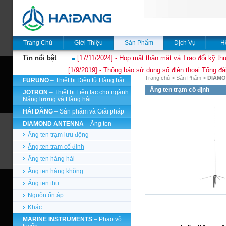
Trang Chủ
Giới Thiệu
Sản Phẩm
Dịch Vụ
H
Tin nổi bật
[17/11/2024] - Họp mặt thân mật và Trao đổi kỹ thu
[1/9/2019] - Thông báo sử dụng số điện thoại Tổng đà
Trang chủ
>
Sản Phẩm
>
DIAMO
FURUNO
– Thiết bị Điện tử Hàng hải
Ăng ten trạm cố định
JOTRON
– Thiết bị Liên lạc cho ngành
Năng lượng và Hàng hải
HẢI ĐĂNG
– Sản phẩm và Giải pháp
DIAMOND ANTENNA
– Ăng ten
Ăng ten trạm lưu động
Ăng ten trạm cố định
Ăng ten hàng hải
Ăng ten hàng không
Ăng ten thu
Nguồn ổn áp
Khác
MARINE INSTRUMENTS
– Phao vô