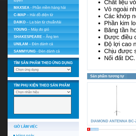
tuyến
Chất liệu vỏ
MAXSEA
- Phần mềm hàng hải
Vỏ ngoài nh
C-MAP
– Hải đồ điện tử
Các khớp nố
Phần kim lo
DAIKO
– La bàn từ chuẩn/lái
Băng tần ho
YOUNG
– Máy đo gió
Được điều c
SHAKESPEARE
– Ăng ten
Độ lợi cao 
UNILAM
– Đèn đánh cá
Chịu được s
SAMMYUNG
- Đèn đánh cá
Nối đất DC.
TÌM SẢN PHẨM THEO ỨNG DỤNG
Sản phẩm tương tự
TÌM PHỤ KIỆN THEO SẢN PHẨM
DIAMOND ANTENNA BC-