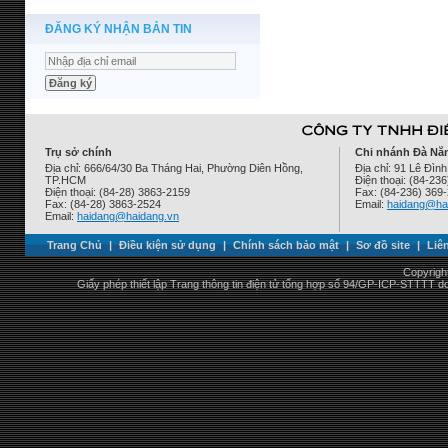
ĐĂNG KÝ NHẬN BẢN TIN
Trụ sở chính
Chi nhánh Đà Nẵ
Địa chỉ: 666/64/30 Ba Tháng Hai, Phường Diên Hồng,
Địa chỉ: 91 Lê Đì
TP.HCM
Điện thoại: (84-23
Điện thoại: (84-28) 3863-2159
Fax: (84-236) 369
Fax: (84-28) 3863-2524
Email:
haidang@ha
Email:
haidang@haidang.vn
Trang Chủ
|
Điều kiện sử dụng
|
Chính sách bảo mật
|
Sơ đồ site
|
Liê
Copyrigh
Giấy phép thiết lập Trang thông tin điện tử tổng hợp số 94/GP-ICP-STTTT 