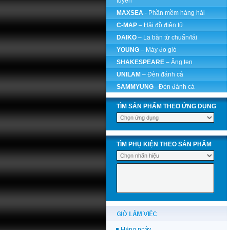
tuyến
MAXSEA
- Phần mềm hàng hải
C-MAP
– Hải đồ điện tử
DAIKO
– La bàn từ chuẩn/lái
YOUNG
– Máy đo gió
SHAKESPEARE
– Ăng ten
UNILAM
– Đèn đánh cá
SAMMYUNG
- Đèn đánh cá
TÌM SẢN PHẨM THEO ỨNG DỤNG
TÌM PHỤ KIỆN THEO SẢN PHẨM