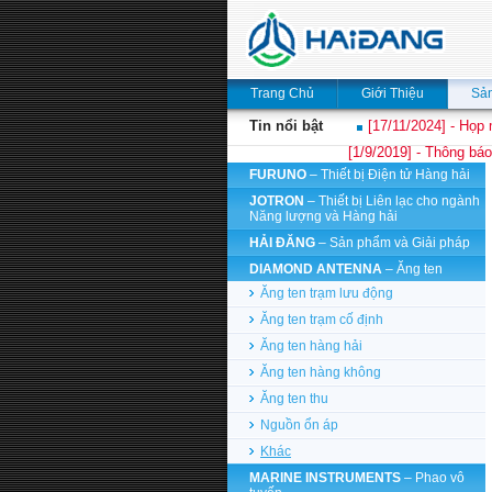
Trang Chủ
Giới Thiệu
Sả
Tin nổi bật
[17/11/2024] - Họp 
[1/9/2019] - Thông báo
FURUNO
– Thiết bị Điện tử Hàng hải
JOTRON
– Thiết bị Liên lạc cho ngành
Năng lượng và Hàng hải
HẢI ĐĂNG
– Sản phẩm và Giải pháp
DIAMOND ANTENNA
– Ăng ten
Ăng ten trạm lưu động
Ăng ten trạm cố định
Ăng ten hàng hải
Ăng ten hàng không
Ăng ten thu
Nguồn ổn áp
Khác
MARINE INSTRUMENTS
– Phao vô