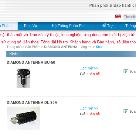
n Phẩm
Dịch Vụ
Hệ Thống Phân Phối
Hỗ Trợ
Thông
mặt thân mật và Trao đổi kỹ thuật, kinh nghiệm ứng dụng các thiết bị điện tử
 sử dụng số điện thoại Tổng đài Hỗ trợ Khách hàng và Bảo hành, số điện thoạ
Trang chủ
>
Sản Phẩm
>
DIAMOND ANTENNA
– Ăng ten
>
Khác
Khác
DIAMOND ANTENNA BU-50
...chi tiết >>
So 
Giá
:
Liên hệ
DIAMOND ANTENNA DL-30A
...chi tiết >>
So 
Giá
:
Liên hệ