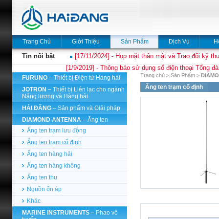
Trang Chủ
Giới Thiệu
Sản Phẩm
Dịch Vụ
H
Tin nổi bật
[17/11/2024] - Họp mặt thân mật và Trao đổi kỹ thu
[1/9/2019] - Thông báo sử dụng số điện thoại Tổng đà
Trang chủ
>
Sản Phẩm
>
DIAMO
FURUNO
– Thiết bị Điện tử Hàng hải
Ăng ten trạm cố định
JOTRON
– Thiết bị Liên lạc cho ngành
Năng lượng và Hàng hải
HẢI ĐĂNG
– Sản phẩm và Giải pháp
DIAMOND ANTENNA
– Ăng ten
Ăng ten trạm lưu động
Ăng ten trạm cố định
Ăng ten hàng hải
Ăng ten hàng không
Ăng ten thu
Nguồn ổn áp
Khác
MARINE INSTRUMENTS
– Phao vô