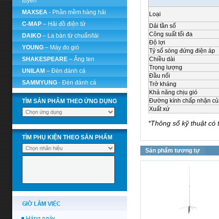
tuyến
MAXSEA
- Phần mềm hàng hải
Loại
C-MAP
– Hải đồ điện tử
Dải tần số
Công suất tối đa
DAIKO
– La bàn từ chuẩn/lái
Độ lợi
YOUNG
– Máy đo gió
Tỷ số sóng đứng điện áp
SHAKESPEARE
– Ăng ten
Chiều dài
Trọng lượng
UNILAM
– Đèn đánh cá
Đầu nối
SAMMYUNG
- Đèn đánh cá
Trở kháng
Khả năng chịu gió
Đường kính chấp nhận của
TÌM SẢN PHẨM THEO ỨNG DỤNG
Xuất xứ
*Thông số kỹ thuật có 
TÌM PHỤ KIỆN THEO SẢN PHẨM
Sản phẩm tương tự