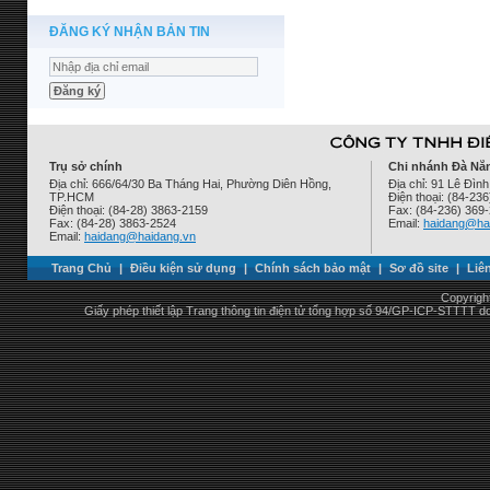
ĐĂNG KÝ NHẬN BẢN TIN
Trụ sở chính
Chi nhánh Đà Nẵ
Địa chỉ: 666/64/30 Ba Tháng Hai, Phường Diên Hồng,
Địa chỉ: 91 Lê Đì
TP.HCM
Điện thoại: (84-23
Điện thoại: (84-28) 3863-2159
Fax: (84-236) 369
Fax: (84-28) 3863-2524
Email:
haidang@ha
Email:
haidang@haidang.vn
Trang Chủ
|
Điều kiện sử dụng
|
Chính sách bảo mật
|
Sơ đồ site
|
Liê
Copyrigh
Giấy phép thiết lập Trang thông tin điện tử tổng hợp số 94/GP-ICP-STTTT 