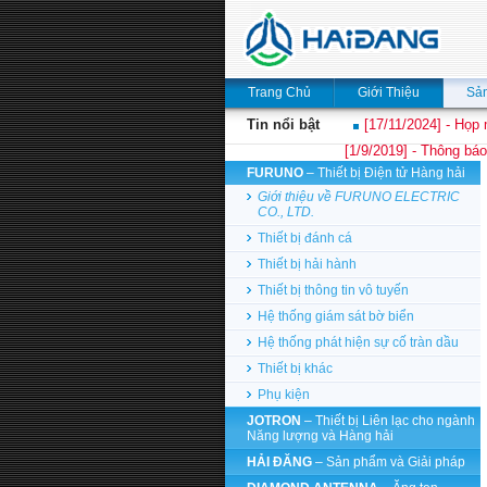
Trang Chủ
Giới Thiệu
Sả
Tin nổi bật
[17/11/2024] - Họp 
[1/9/2019] - Thông báo
FURUNO
– Thiết bị Điện tử Hàng hải
Giới thiệu về FURUNO ELECTRIC
CO., LTD.
Thiết bị đánh cá
Thiết bị hải hành
Thiết bị thông tin vô tuyến
Hệ thống giám sát bờ biển
Hệ thống phát hiện sự cố tràn dầu
Thiết bị khác
Phụ kiện
JOTRON
– Thiết bị Liên lạc cho ngành
Năng lượng và Hàng hải
HẢI ĐĂNG
– Sản phẩm và Giải pháp