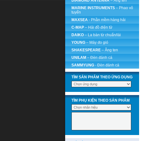
DIAMOND ANTENNA
– Ăng ten
MARINE INSTRUMENTS
– Phao vô
tuyến
MAXSEA
- Phần mềm hàng hải
C-MAP
– Hải đồ điện tử
DAIKO
– La bàn từ chuẩn/lái
YOUNG
– Máy đo gió
SHAKESPEARE
– Ăng ten
UNILAM
– Đèn đánh cá
SAMMYUNG
- Đèn đánh cá
TÌM SẢN PHẨM THEO ỨNG DỤNG
TÌM PHỤ KIỆN THEO SẢN PHẨM