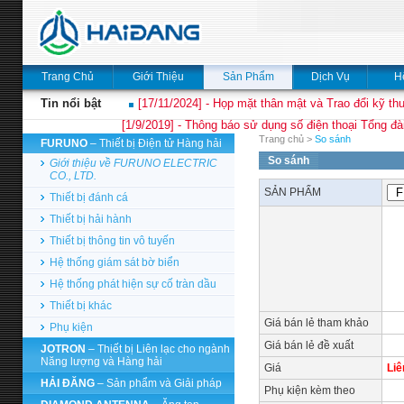
Trang Chủ
Giới Thiệu
Sản Phẩm
Dịch Vụ
H
Tin nổi bật
[17/11/2024] - Họp mặt thân mật và Trao đổi kỹ thu
[1/9/2019] - Thông báo sử dụng số điện thoại Tổng đà
Trang chủ
>
So sánh
FURUNO
– Thiết bị Điện tử Hàng hải
So sánh
Giới thiệu về FURUNO ELECTRIC
CO., LTD.
SẢN PHẨM
Thiết bị đánh cá
Thiết bị hải hành
Thiết bị thông tin vô tuyến
Hệ thống giám sát bờ biển
Hệ thống phát hiện sự cố tràn dầu
Thiết bị khác
Giá bán lẻ tham khảo
Phụ kiện
Giá bán lẻ đề xuất
JOTRON
– Thiết bị Liên lạc cho ngành
Năng lượng và Hàng hải
Giá
Liê
HẢI ĐĂNG
– Sản phẩm và Giải pháp
Phụ kiện kèm theo