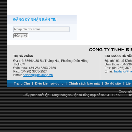
ĐĂNG KÝ NHẬN BẢN TIN
Trụ sở chính
Chi nhánh Đà Nẵ
Địa chỉ: 666/64/30 Ba Tháng Hai, Phường Diên Hồng,
Địa chỉ: 91 Lê Đì
TP.HCM
Điện thoại: (84-23
Điện thoại: (84-28) 3863-2159
Fax: (84-236) 369
Fax: (84-28) 3863-2524
Email:
haidang@ha
Email:
haidang@haidang.vn
Trang Chủ
|
Điều kiện sử dụng
|
Chính sách bảo mật
|
Sơ đồ site
|
Liê
Copyrigh
Giấy phép thiết lập Trang thông tin điện tử tổng hợp số 94/GP-ICP-STTTT 