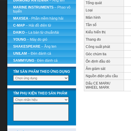
DIAMOND ANTENNA
– Ăng ten
Tổng quát
MARINE INSTRUMENTS
– Phao vô
Loại
tuyến
Màn hình
MAXSEA
- Phần mềm hàng hải
Tần số
C-MAP
– Hải đồ điện tử
Kiểu hiển thị
DAIKO
– La bàn từ chuẩn/lái
YOUNG
– Máy đo gió
Thang đo
SHAKESPEARE
– Ăng ten
Công suất phát
UNILAM
– Đèn đánh cá
Góc chùm tia
SAMMYUNG
- Đèn đánh cá
Ổn định đầu dò
Âm giám sát
TÌM SẢN PHẨM THEO ỨNG DỤNG
Nguồn điện yêu cầu
Dấu CE MARK/
WHEEL MARK
TÌM PHỤ KIỆN THEO SẢN PHẨM