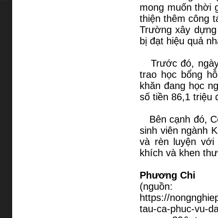
mong muốn thời gi
thiện thêm công t
Trường xây dựng c
bị đạt hiệu quả nh
Trước đó, ngày 
trao học bổng h
khăn đang học ng
số tiền 86,1 triệu
Bên cạnh đó, Côn
sinh viên ngành K
và rèn luyện với
khích và khen th
Phương Chi
(nguồn:
https://nongnghiep
tau-ca-phuc-vu-d