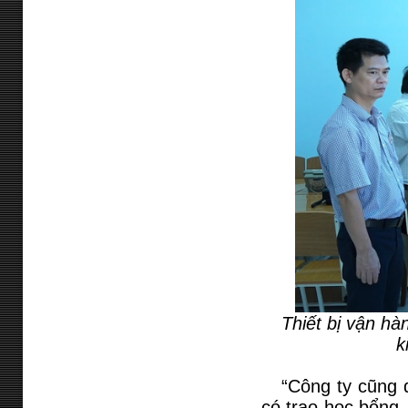
Thiết bị vận hà
k
“Công ty cũng đã
có trao học bổng, 