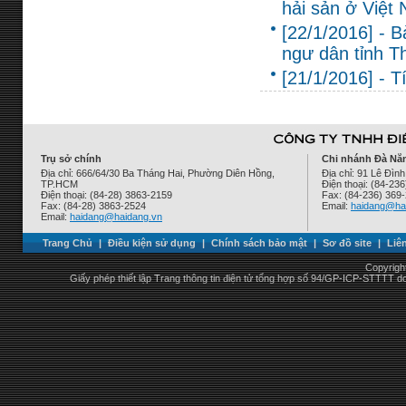
hải sản ở Việt 
[22/1/2016] - 
ngư dân tỉnh T
[21/1/2016] - T
Trụ sở chính
Chi nhánh Đà Nẵ
Địa chỉ: 666/64/30 Ba Tháng Hai, Phường Diên Hồng,
Địa chỉ: 91 Lê Đì
TP.HCM
Điện thoại: (84-23
Điện thoại: (84-28) 3863-2159
Fax: (84-236) 369
Fax: (84-28) 3863-2524
Email:
haidang@ha
Email:
haidang@haidang.vn
Trang Chủ
|
Điều kiện sử dụng
|
Chính sách bảo mật
|
Sơ đồ site
|
Liê
Copyrigh
Giấy phép thiết lập Trang thông tin điện tử tổng hợp số 94/GP-ICP-STTTT 