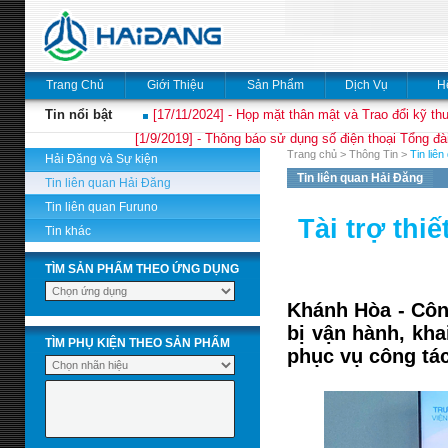
Trang Chủ
Giới Thiệu
Sản Phẩm
Dịch Vụ
H
Tin nổi bật
[17/11/2024] - Họp mặt thân mật và Trao đổi kỹ thu
[1/9/2019] - Thông báo sử dụng số điện thoại Tổng đà
Trang chủ
>
Thông Tin
>
Tin liê
Hải Đăng và Sự kiện
Tin liên quan Hải Đăng
Tin liên quan Hải Đăng
Tin liên quan Furuno
Tài trợ thi
Tin khác
TÌM SẢN PHẨM THEO ỨNG DỤNG
Khánh Hòa - Công
bị vận hành, kha
TÌM PHỤ KIỆN THEO SẢN PHẨM
phục vụ công tác