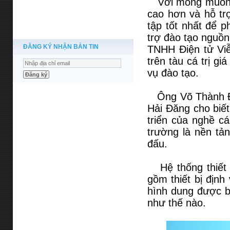
Với mong muốn tạ
cao hơn và hỗ trợ
tập tốt nhất để p
trợ đào tạo nguồn
ĐĂNG KÝ NHẬN BẢN TIN
TNHH Điện tử Viễn
trên tàu cá trị g
vụ đào tạo.
Ông Võ Thành Đô
Hải Đăng cho biế
triển của nghề cá
trường là nền tả
đấu.
Hệ thống thiết b
gồm thiết bị định 
hình dung được bả
như thế nào.