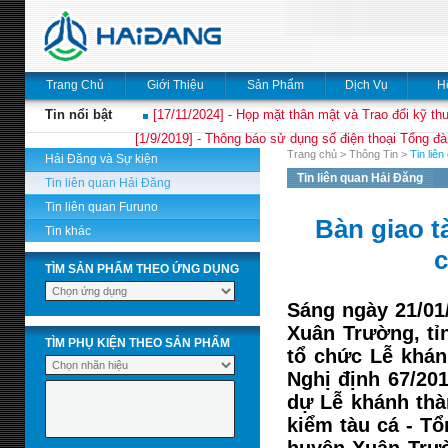
Trang Chủ
Giới Thiệu
Sản Phẩm
Dịch Vụ
H
Tin nổi bật
[17/11/2024] - Họp mặt thân mật và Trao đổi kỹ thu
[1/9/2019] - Thông báo sử dụng số điện thoại Tổng đà
Trang chủ
>
Thông Tin
>
Tin liê
Hải Đăng và Sự kiện
Tin liên quan Hải Đăng
Tin liên quan Hải Đăng
Tin liên quan Furuno
Bàn giao t
Tin khác
c
TÌM SẢN PHẨM THEO ỨNG DỤNG
Sáng ngày 21/01/
Xuân Trường, t
TÌM PHỤ KIỆN THEO SẢN PHẨM
tổ chức Lễ khán
Nghị định 67/20
dự Lễ khánh thà
kiểm tàu cá - 