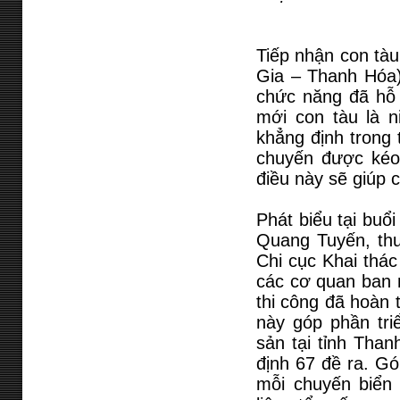
Tiếp nhận con tà
Gia – Thanh Hóa)
chức năng đã hỗ 
mới con tàu là 
khẳng định trong t
chuyến được kéo 
điều này sẽ giúp 
Phát biểu tại buổ
Quang Tuyến, thư
Chi cục Khai thá
các cơ quan ban n
thi công đã hoàn 
này góp phần triể
sản tại tỉnh Tha
định 67 đề ra. G
mỗi chuyến biển 