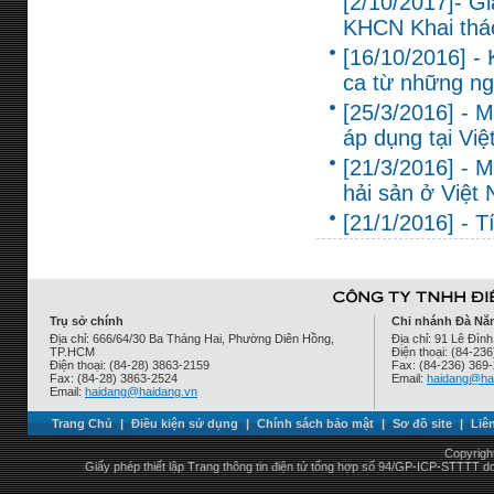
[2/10/2017]- G
KHCN Khai thác
[16/10/2016] 
ca từ những ng
[25/3/2016] - M
áp dụng tại Vi
[21/3/2016] - 
hải sản ở Việt 
[21/1/2016] - T
Trụ sở chính
Chi nhánh Đà Nẵ
Địa chỉ: 666/64/30 Ba Tháng Hai, Phường Diên Hồng,
Địa chỉ: 91 Lê Đì
TP.HCM
Điện thoại: (84-23
Điện thoại: (84-28) 3863-2159
Fax: (84-236) 369
Fax: (84-28) 3863-2524
Email:
haidang@ha
Email:
haidang@haidang.vn
Trang Chủ
|
Điều kiện sử dụng
|
Chính sách bảo mật
|
Sơ đồ site
|
Liê
Copyrigh
Giấy phép thiết lập Trang thông tin điện tử tổng hợp số 94/GP-ICP-STTTT 