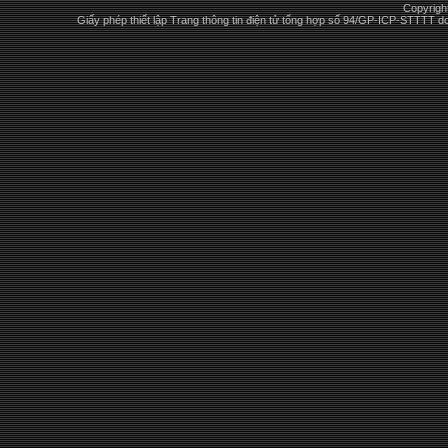
Copyrigh
Giấy phép thiết lập Trang thông tin điện tử tổng hợp số 94/GP-ICP-STTTT 