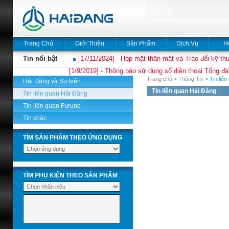
Trang Chủ
Giới Thiệu
Sản Phẩm
Dịch Vụ
H
Tin nổi bật
[17/11/2024] - Họp mặt thân mật và Trao đổi kỹ thu
[1/9/2019] - Thông báo sử dụng số điện thoại Tổng đà
Trang chủ
>
Thông Tin
>
Tin liê
Hải Đăng và Sự kiện
Tin liên quan Hải Đăng
Tin liên quan Hải Đăng
Tin liên quan Furuno
Tin khác
TÌM SẢN PHẨM THEO ỨNG DỤNG
TÌM PHỤ KIỆN THEO SẢN PHẨM