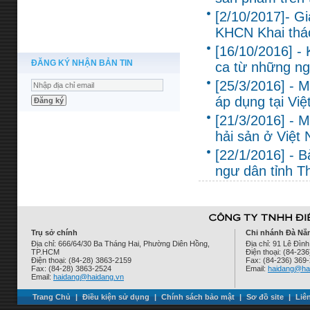
[2/10/2017]- G
KHCN Khai thác
[16/10/2016] 
ĐĂNG KÝ NHẬN BẢN TIN
ca từ những ng
[25/3/2016] - M
áp dụng tại Vi
[21/3/2016] - 
hải sản ở Việt 
[22/1/2016] - 
ngư dân tỉnh T
Trụ sở chính
Chi nhánh Đà Nẵ
Địa chỉ: 666/64/30 Ba Tháng Hai, Phường Diên Hồng,
Địa chỉ: 91 Lê Đì
TP.HCM
Điện thoại: (84-23
Điện thoại: (84-28) 3863-2159
Fax: (84-236) 369
Fax: (84-28) 3863-2524
Email:
haidang@ha
Email:
haidang@haidang.vn
Trang Chủ
|
Điều kiện sử dụng
|
Chính sách bảo mật
|
Sơ đồ site
|
Liê