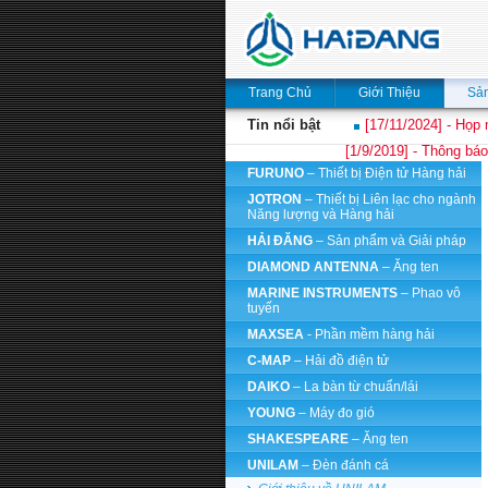
Trang Chủ
Giới Thiệu
Sả
Tin nổi bật
[17/11/2024] - Họp 
[1/9/2019] - Thông báo
FURUNO
– Thiết bị Điện tử Hàng hải
JOTRON
– Thiết bị Liên lạc cho ngành
Năng lượng và Hàng hải
HẢI ĐĂNG
– Sản phẩm và Giải pháp
DIAMOND ANTENNA
– Ăng ten
MARINE INSTRUMENTS
– Phao vô
tuyến
MAXSEA
- Phần mềm hàng hải
C-MAP
– Hải đồ điện tử
DAIKO
– La bàn từ chuẩn/lái
YOUNG
– Máy đo gió
SHAKESPEARE
– Ăng ten
UNILAM
– Đèn đánh cá