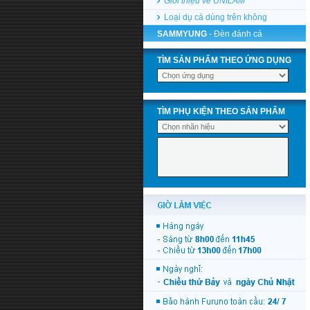
Giới thiệu về UNILAM
Loại dụ cá dùng trên không
SAMMYUNG
- Đèn đánh cá
TÌM SẢN PHẨM THEO ỨNG DỤNG
TÌM PHỤ KIỆN THEO SẢN PHẨM