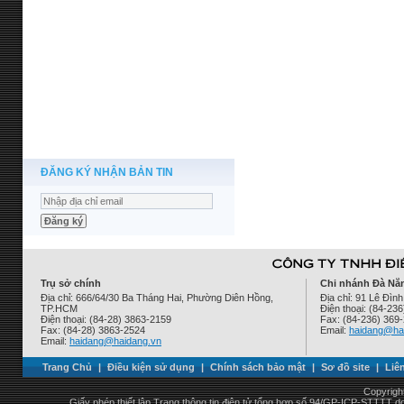
ĐĂNG KÝ NHẬN BẢN TIN
Trụ sở chính
Chi nhánh Đà Nẵ
Địa chỉ: 666/64/30 Ba Tháng Hai, Phường Diên Hồng,
Địa chỉ: 91 Lê Đì
TP.HCM
Điện thoại: (84-23
Điện thoại: (84-28) 3863-2159
Fax: (84-236) 369
Fax: (84-28) 3863-2524
Email:
haidang@ha
Email:
haidang@haidang.vn
Trang Chủ
|
Điều kiện sử dụng
|
Chính sách bảo mật
|
Sơ đồ site
|
Liê
Copyrigh
Giấy phép thiết lập Trang thông tin điện tử tổng hợp số 94/GP-ICP-STTTT 