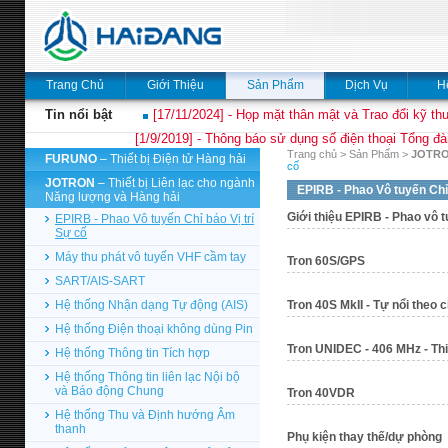
Trang Chủ
Giới Thiệu
Sản Phẩm
Dịch Vụ
H
Tin nổi bật
[17/11/2024] - Họp mặt thân mật và Trao đổi kỹ thu
[1/9/2019] - Thông báo sử dụng số điện thoại Tổng đà
Trang chủ
>
Sản Phẩm
>
JOTR
FURUNO
– Thiết bị Điện tử Hàng hải
cố
JOTRON
– Thiết bị Liên lạc cho ngành
EPIRB - Phao Vô tuyến Chỉ 
Năng lượng và Hàng hải
Giới thiệu EPIRB - Phao vô tu
EPIRB - Phao Vô tuyến Chỉ báo Vị trí
Sự cố
Máy thu phát vô tuyến VHF cầm tay
Tron 60S/GPS
SART/AIS-SART
Hệ thống Nhận dạng Tự động (AIS)
Tron 40S MkII - Tự nổi the
Hệ thống Điện thoại không dùng Pin
Tron UNIDEC - 406 MHz - Thi
Hệ thống Thông tin Tích hợp
Hệ thống Thông tin liên lạc Nội bộ
và Báo động Chung
Tron 40VDR
Hệ thống Thu và Định hướng Âm
thanh
Phụ kiện thay thế/dự phòng