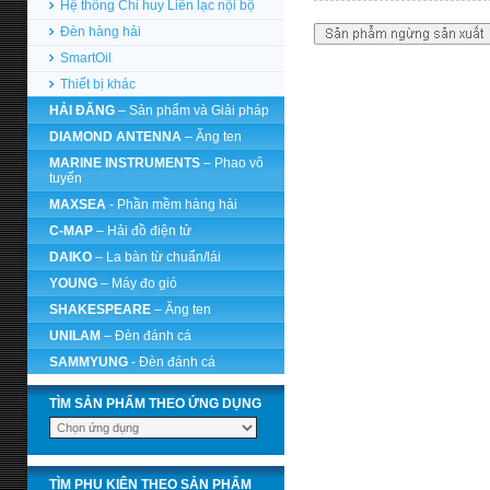
Hệ thống Chỉ huy Liên lạc nội bộ
Đèn hàng hải
SmartOil
Thiết bị khác
HẢI ĐĂNG
– Sản phẩm và Giải pháp
DIAMOND ANTENNA
– Ăng ten
MARINE INSTRUMENTS
– Phao vô
tuyến
MAXSEA
- Phần mềm hàng hải
C-MAP
– Hải đồ điện tử
DAIKO
– La bàn từ chuẩn/lái
YOUNG
– Máy đo gió
SHAKESPEARE
– Ăng ten
UNILAM
– Đèn đánh cá
SAMMYUNG
- Đèn đánh cá
TÌM SẢN PHẨM THEO ỨNG DỤNG
TÌM PHỤ KIỆN THEO SẢN PHẨM