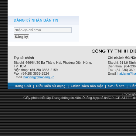
ĐĂNG KÝ NHẬN BẢN TIN
Trụ sở chính
Chi nhánh Đà Nẵ
Địa chỉ: 666/64/30 Ba Tháng Hai, Phường Diên Hồng,
Địa chỉ: 91 Lê Đì
TP.HCM
Điện thoại: (84-23
Điện thoại: (84-28) 3863-2159
Fax: (84-236) 369
Fax: (84-28) 3863-2524
Email:
haidang@ha
Email:
haidang@haidang.vn
Trang Chủ
|
Điều kiện sử dụng
|
Chính sách bảo mật
|
Sơ đồ site
|
Liê
Copyrigh
Giấy phép thiết lập Trang thông tin điện tử tổng hợp số 94/GP-ICP-STTTT 