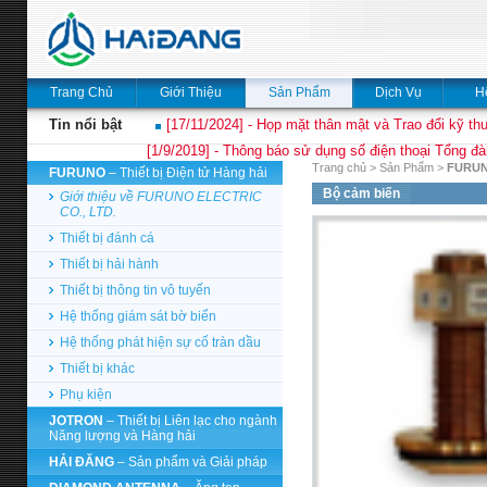
Trang Chủ
Giới Thiệu
Sản Phẩm
Dịch Vụ
H
Tin nổi bật
[17/11/2024] - Họp mặt thân mật và Trao đổi kỹ thu
[1/9/2019] - Thông báo sử dụng số điện thoại Tổng đà
Trang chủ
>
Sản Phẩm
>
FURU
FURUNO
– Thiết bị Điện tử Hàng hải
Bộ cảm biến
Giới thiệu về FURUNO ELECTRIC
CO., LTD.
Thiết bị đánh cá
Thiết bị hải hành
Thiết bị thông tin vô tuyến
Hệ thống giám sát bờ biển
Hệ thống phát hiện sự cố tràn dầu
Thiết bị khác
Phụ kiện
JOTRON
– Thiết bị Liên lạc cho ngành
Năng lượng và Hàng hải
HẢI ĐĂNG
– Sản phẩm và Giải pháp