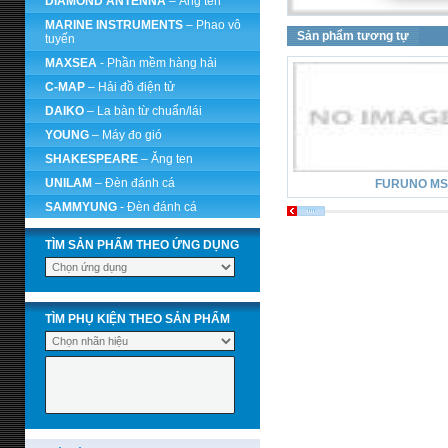
DIAMOND ANTENNA
– Ăng ten
MARINE INSTRUMENTS
– Phao vô
Sản phẩm tương tự
tuyến
MAXSEA
- Phần mềm hàng hải
C-MAP
– Hải đồ điện tử
DAIKO
– La bàn từ chuẩn/lái
YOUNG
– Máy đo gió
SHAKESPEARE
– Ăng ten
UNILAM
– Đèn đánh cá
FURUNO MS
SAMMYUNG
- Đèn đánh cá
TÌM SẢN PHẨM THEO ỨNG DỤNG
TÌM PHỤ KIỆN THEO SẢN PHẨM