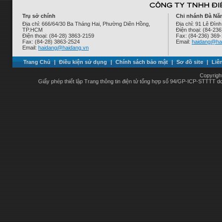
Trụ sở chính
Chi nhánh Đà Nẵ
Địa chỉ: 666/64/30 Ba Tháng Hai, Phường Diên Hồng,
Địa chỉ: 91 Lê Đì
TP.HCM
Điện thoại: (84-23
Điện thoại: (84-28) 3863-2159
Fax: (84-236) 369
Fax: (84-28) 3863-2524
Email:
haidang@ha
Email:
haidang@haidang.vn
Trang Chủ
|
Điều kiện sử dụng
|
Chính sách bảo mật
|
Sơ đồ site
|
Liê
Copyrigh
Giấy phép thiết lập Trang thông tin điện tử tổng hợp số 94/GP-ICP-STTTT 