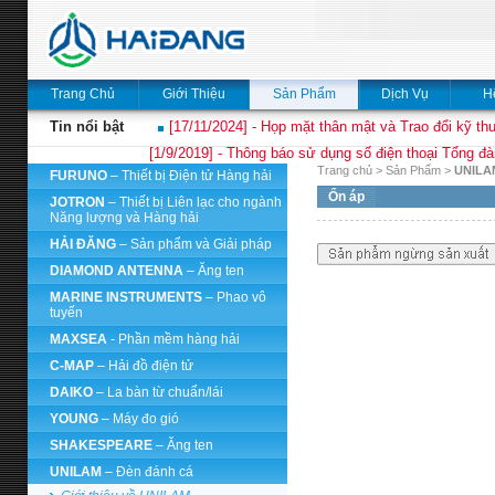
Trang Chủ
Giới Thiệu
Sản Phẩm
Dịch Vụ
H
Tin nổi bật
[17/11/2024] - Họp mặt thân mật và Trao đổi kỹ thu
[1/9/2019] - Thông báo sử dụng số điện thoại Tổng đà
Trang chủ
>
Sản Phẩm
>
UNIL
FURUNO
– Thiết bị Điện tử Hàng hải
Ổn áp
JOTRON
– Thiết bị Liên lạc cho ngành
Năng lượng và Hàng hải
HẢI ĐĂNG
– Sản phẩm và Giải pháp
DIAMOND ANTENNA
– Ăng ten
MARINE INSTRUMENTS
– Phao vô
tuyến
MAXSEA
- Phần mềm hàng hải
C-MAP
– Hải đồ điện tử
DAIKO
– La bàn từ chuẩn/lái
YOUNG
– Máy đo gió
SHAKESPEARE
– Ăng ten
UNILAM
– Đèn đánh cá