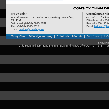
Trụ sở chính
Chi nhánh Đà Nẵ
Địa chỉ: 666/64/30 Ba Tháng Hai, Phường Diên Hồng,
Địa chỉ: 91 Lê Đì
TP.HCM
Điện thoại: (84-23
Điện thoại: (84-28) 3863-2159
Fax: (84-236) 369
Fax: (84-28) 3863-2524
Email:
haidang@ha
Email:
haidang@haidang.vn
Trang Chủ
|
Điều kiện sử dụng
|
Chính sách bảo mật
|
Sơ đồ site
|
Liê
Copyrigh
Giấy phép thiết lập Trang thông tin điện tử tổng hợp số 94/GP-ICP-STTTT 