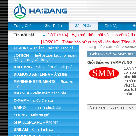
Trang Chủ
Giới Thiệu
Sản Phẩm
Dịch Vụ
H
Tin nổi bật
[17/11/2024] - Họp mặt thân mật và Trao đổi kỹ thu
[1/9/2019] - Thông báo sử dụng số điện thoại Tổng đà
Trang chủ
>
Sản Phẩm
>
SAMM
FURUNO
– Thiết bị Điện tử Hàng hải
Giới thiệu về SAMMYUNG
JOTRON
– Thiết bị Liên lạc cho ngành
Năng lượng và Hàng hải
Giới thiệu về SAMMYUNG
HẢI ĐĂNG
– Sản phẩm và Giải pháp
SAMMYU
có hiệu
DIAMOND ANTENNA
– Ăng ten
phát tr
cơ sở h
MARINE INSTRUMENTS
– Phao vô
yêu cầu
tuyến
góp to 
MAXSEA
- Phần mềm hàng hải
khẩu.
.
C-MAP
– Hải đồ điện tử
DAIKO
– La bàn từ chuẩn/lái
YOUNG
– Máy đo gió
SHAKESPEARE
– Ăng ten
UNILAM
– Đèn đánh cá