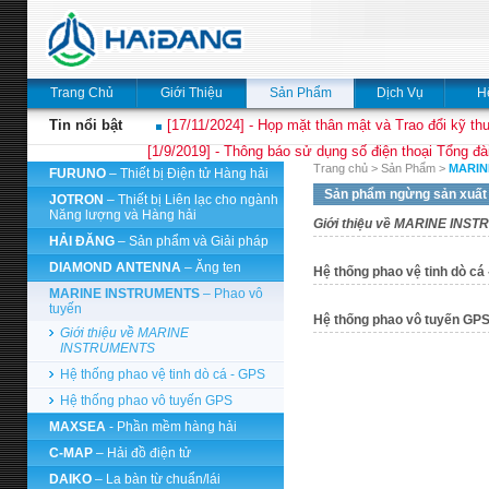
Trang Chủ
Giới Thiệu
Sản Phẩm
Dịch Vụ
H
Tin nổi bật
[17/11/2024] - Họp mặt thân mật và Trao đổi kỹ thu
[1/9/2019] - Thông báo sử dụng số điện thoại Tổng đà
Trang chủ
>
Sản Phẩm
>
MARIN
FURUNO
– Thiết bị Điện tử Hàng hải
Sản phẩm ngừng sản xuất
JOTRON
– Thiết bị Liên lạc cho ngành
Năng lượng và Hàng hải
Giới thiệu về MARINE INS
HẢI ĐĂNG
– Sản phẩm và Giải pháp
DIAMOND ANTENNA
– Ăng ten
Hệ thống phao vệ tinh dò cá
MARINE INSTRUMENTS
– Phao vô
tuyến
Hệ thống phao vô tuyến GP
Giới thiệu về MARINE
INSTRUMENTS
Hệ thống phao vệ tinh dò cá - GPS
Hệ thống phao vô tuyến GPS
MAXSEA
- Phần mềm hàng hải
C-MAP
– Hải đồ điện tử
DAIKO
– La bàn từ chuẩn/lái