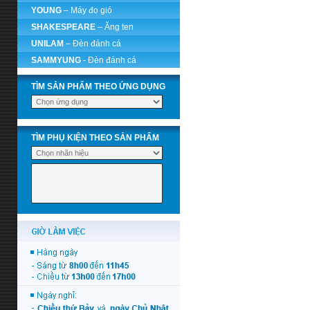
YOUNG
– Máy đo gió
SHAKESPEARE
– Ăng ten
UNILAM
– Đèn đánh cá
SAMMYUNG
- Đèn đánh cá
TÌM SẢN PHẨM THEO ỨNG DỤNG
TÌM PHỤ KIỆN THEO SẢN PHẨM