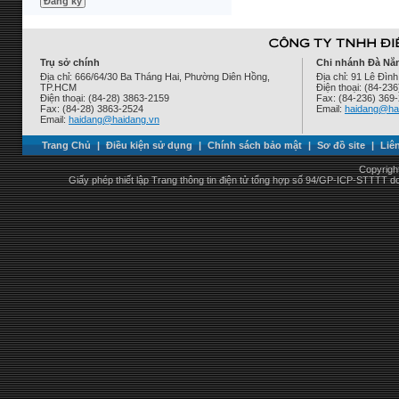
Trụ sở chính
Chi nhánh Đà Nẵ
Địa chỉ: 666/64/30 Ba Tháng Hai, Phường Diên Hồng,
Địa chỉ: 91 Lê Đì
TP.HCM
Điện thoại: (84-23
Điện thoại: (84-28) 3863-2159
Fax: (84-236) 369
Fax: (84-28) 3863-2524
Email:
haidang@ha
Email:
haidang@haidang.vn
Trang Chủ
|
Điều kiện sử dụng
|
Chính sách bảo mật
|
Sơ đồ site
|
Liê
Copyrigh
Giấy phép thiết lập Trang thông tin điện tử tổng hợp số 94/GP-ICP-STTTT 