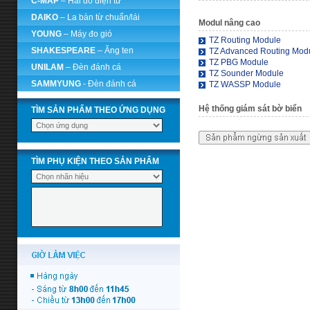
C-MAP
– Hải đồ điện tử
DAIKO
– La bàn từ chuẩn/lái
Modul nâng cao
YOUNG
– Máy đo gió
TZ Routing Module
SHAKESPEARE
– Ăng ten
TZ Advanced Routing Mod
TZ PBG Module
UNILAM
– Đèn đánh cá
TZ Sounder Module
SAMMYUNG
- Đèn đánh cá
TZ WASSP Module
Hệ thống giám sát bờ biển
TÌM SẢN PHẨM THEO ỨNG DỤNG
TÌM PHỤ KIỆN THEO SẢN PHẨM