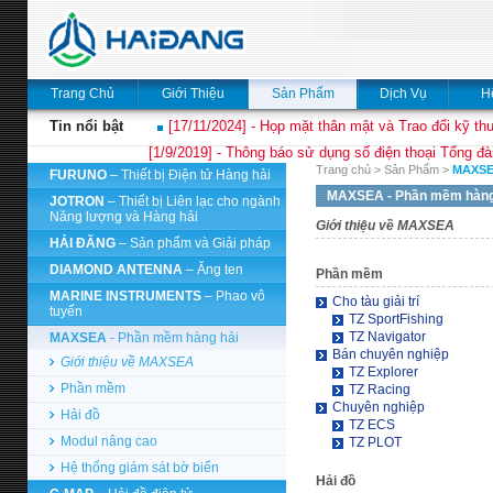
Trang Chủ
Giới Thiệu
Sản Phẩm
Dịch Vụ
H
Tin nổi bật
[17/11/2024] - Họp mặt thân mật và Trao đổi kỹ thu
[1/9/2019] - Thông báo sử dụng số điện thoại Tổng đà
Trang chủ
>
Sản Phẩm
>
MAXS
FURUNO
– Thiết bị Điện tử Hàng hải
MAXSEA
- Phần mềm hàng
JOTRON
– Thiết bị Liên lạc cho ngành
Năng lượng và Hàng hải
Giới thiệu về MAXSEA
HẢI ĐĂNG
– Sản phẩm và Giải pháp
DIAMOND ANTENNA
– Ăng ten
Phần mềm
MARINE INSTRUMENTS
– Phao vô
Cho tàu giải trí
tuyến
TZ SportFishing
TZ Navigator
MAXSEA
- Phần mềm hàng hải
Bán chuyên nghiệp
Giới thiệu về MAXSEA
TZ Explorer
Phần mềm
TZ Racing
Chuyên nghiệp
Hải đồ
TZ ECS
Modul nâng cao
TZ PLOT
Hệ thống giám sát bờ biển
Hải đồ