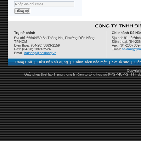
Trụ sở chính
Chi nhánh Đà Nẵ
Địa chỉ: 666/64/30 Ba Tháng Hai, Phường Diên Hồng,
Địa chỉ: 91 Lê Đì
TP.HCM
Điện thoại: (84-23
Điện thoại: (84-28) 3863-2159
Fax: (84-236) 369
Fax: (84-28) 3863-2524
Email:
haidang@ha
Email:
haidang@haidang.vn
Trang Chủ
|
Điều kiện sử dụng
|
Chính sách bảo mật
|
Sơ đồ site
|
Liê
Copyrigh
Giấy phép thiết lập Trang thông tin điện tử tổng hợp số 94/GP-ICP-STTTT 