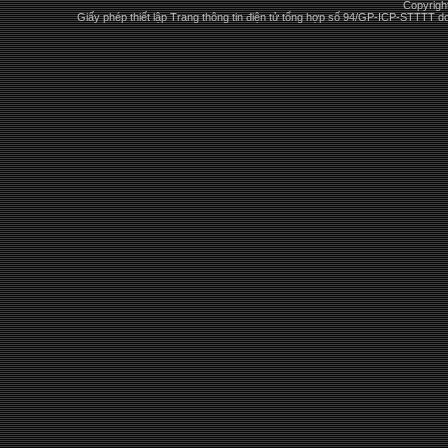
Copyrigh
Giấy phép thiết lập Trang thông tin điện tử tổng hợp số 94/GP-ICP-STTTT 