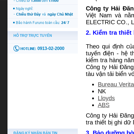
Công ty Hải Đă
Việt Nam và nằ
ELECTRIC CO., L
2. Kiểm tra thiết
Theo qui định c
tuyến điện - hệ 
kiểm tra hàng năm
Công ty Hải Đăng 
tàu vận tải biển 
Bureau Verit
NK
Lloyds
ABS
Công ty Hải Đăng
tra thiết bị ghi dữ
3. Bảo dưỡng bờ
ĐĂNG KÝ NHẬN BẢN TIN