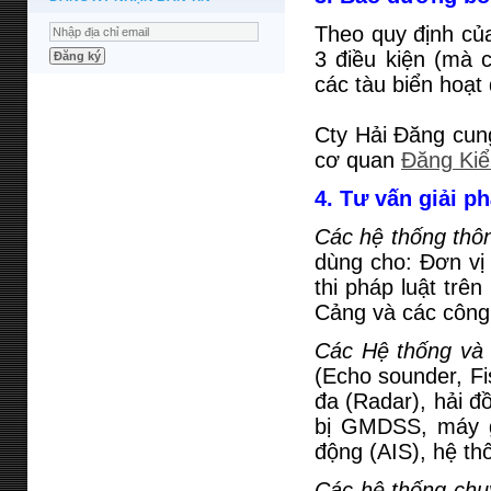
Theo quy định củ
3 điều kiện (mà c
các tàu biển hoạt
Cty Hải Đăng cun
cơ quan
Đăng Kiể
4. Tư vấn giải ph
Các hệ thống thô
dùng cho: Đơn vị
thi pháp luật trê
Cảng và các công t
Các Hệ thống và T
(Echo sounder, Fi
đa (Radar), hải đ
bị GMDSS, máy gh
động (AIS), hệ th
Các hệ thống ch