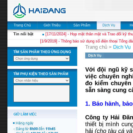
Trang Chủ
Giới Thiệu
Sản Phẩm
Dịch Vụ
H
Tin nổi bật
[17/11/2024] - Họp mặt thân mật và Trao đổi kỹ thu
[1/9/2019] - Thông báo sử dụng số điện thoại Tổng đà
Trang chủ
>
Dịch Vụ
TÌM SẢN PHẨM THEO ỨNG DỤNG
Dịch Vụ
Với đội ngũ kỹ s
TÌM PHỤ KIỆN THEO SẢN PHẨM
việc chuyên nghi
đo kiểm chuyên d
sẵn sàng cung cấ
1. Bảo hành, bảo
Công ty Hải Đă
thiết bị mình cun
hải
(cho tàu cá và