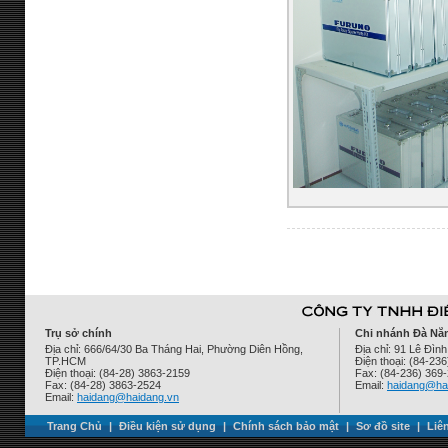
Trụ sở chính
Chi nhánh Đà Nẵ
Địa chỉ: 666/64/30 Ba Tháng Hai, Phường Diên Hồng,
Địa chỉ: 91 Lê Đì
TP.HCM
Điện thoại: (84-23
Điện thoại: (84-28) 3863-2159
Fax: (84-236) 369
Fax: (84-28) 3863-2524
Email:
haidang@ha
Email:
haidang@haidang.vn
Trang Chủ
|
Điều kiện sử dụng
|
Chính sách bảo mật
|
Sơ đồ site
|
Liê