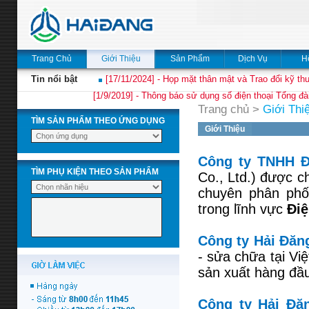
Trang Chủ
Giới Thiệu
Sản Phẩm
Dịch Vụ
H
Tin nổi bật
[17/11/2024] - Họp mặt thân mật và Trao đổi kỹ thu
[1/9/2019] - Thông báo sử dụng số điện thoại Tổng đà
Trang chủ
>
Giới Thi
TÌM SẢN PHẨM THEO ỨNG DỤNG
Giới Thiệu
Công ty TNHH Đ
TÌM PHỤ KIỆN THEO SẢN PHẨM
Co., Ltd.) được c
chuyên phân phối
trong lĩnh vực
Điệ
Công ty Hải Đăn
- sửa chữa tại V
sản xuất hàng đầu 
Công ty Hải Đă