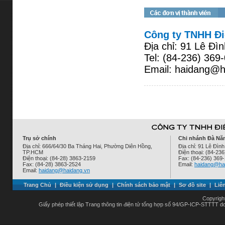
Công ty TNHH Đi
Địa chỉ: 91 Lê Đ
Tel: (84-236) 369
Email: haidang@h
Trụ sở chính
Chi nhánh Đà Nẵ
Địa chỉ: 666/64/30 Ba Tháng Hai, Phường Diên Hồng,
Địa chỉ: 91 Lê Đì
TP.HCM
Điện thoại: (84-23
Điện thoại: (84-28) 3863-2159
Fax: (84-236) 369
Fax: (84-28) 3863-2524
Email:
haidang@ha
Email:
haidang@haidang.vn
Trang Chủ
|
Điều kiện sử dụng
|
Chính sách bảo mật
|
Sơ đồ site
|
Liê
Copyrigh
Giấy phép thiết lập Trang thông tin điện tử tổng hợp số 94/GP-ICP-STTTT 