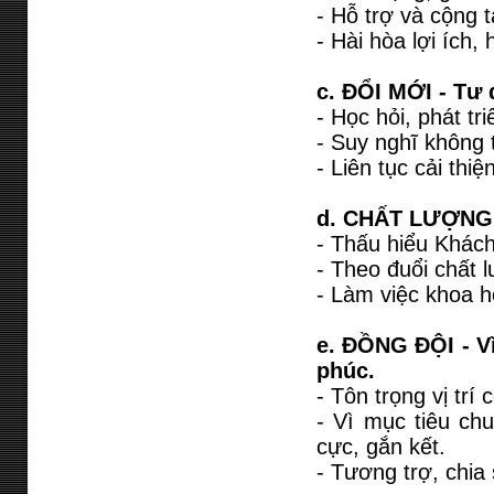
- Hỗ trợ và cộng t
- Hài hòa lợi ích,
c. ĐỔI MỚI - Tư 
- Học hỏi, phát tr
- Suy nghĩ không 
- Liên tục cải thiện
d. CHẤT LƯỢNG 
- Thấu hiểu Khác
- Theo đuổi chất l
- Làm việc khoa h
e. ĐỒNG ĐỘI - V
phúc.
- Tôn trọng vị trí
- Vì mục tiêu chu
cực, gắn kết.
- Tương trợ, chia